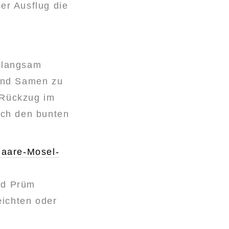
er Ausflug die
t langsam
 und Samen zu
 Rückzug im
rch den bunten
aare-Mosel-
nd Prüm
eichten oder