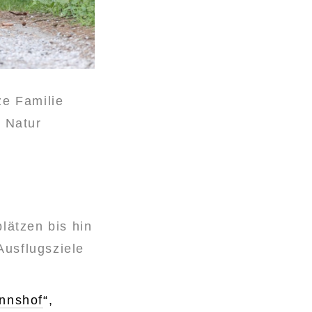
ze Familie
e Natur
lätzen bis hin
Ausflugsziele
nnshof
“,