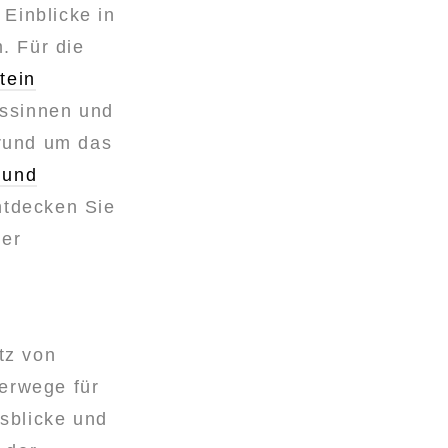
“
Einblicke in
. Für die
tein
essinnen und
rund um das
 und
ntdecken Sie
der
tz von
erwege für
sblicke und