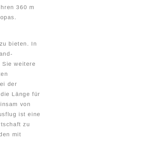
ihren 360 m
ropas.
u bieten. In
and-
 Sie weitere
ten
ei der
 die Länge für
einsam von
sflug ist eine
tschaft zu
den mit