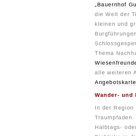
„
Bauernhof Gu
die Welt der T
kleinen und g
Burgführungen 
Schlossgespen
Thema Nachhal
Wiesenfreunde
alle weiteren 
Angebotskart
Wander- und 
In der Region 
Traumpfaden.
Halbtags- ode