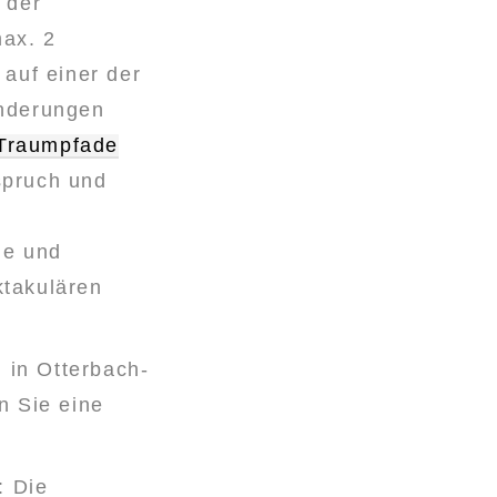
n der
max. 2
auf einer der
anderungen
Traumpfade
spruch und
ge und
ktakulären
 in Otterbach-
n Sie eine
: Die