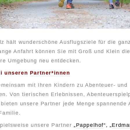
lz hält wunderschöne Ausflugsziele für die gan
lange Anfahrt können Sie mit Groß und Klein di
hre Umgebung neu entdecken.
i uns
eren
Partner*innen
meinsam mit Ihren Kindern zu Abenteuer- und
n. Von tierischen Erlebnissen, Abenteuerspielp
 bieten unsere Partner jede Menge spannende 
Familie.
spielsweise unsere Partner
„
Pappelhof
“, „
Erdma