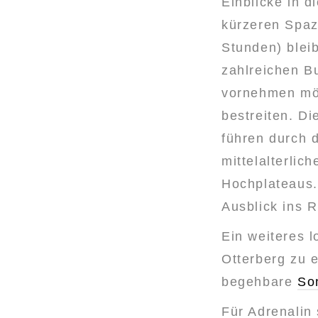
Einblicke in d
kürzeren
Spaz
Stunden) blei
zahlreichen B
vornehmen mö
bestreiten. D
führen durch 
mittelalterli
Hochplateaus.
Ausblick ins R
Ein weiteres l
Otterberg zu 
begehbare
So
Für Adrenalin