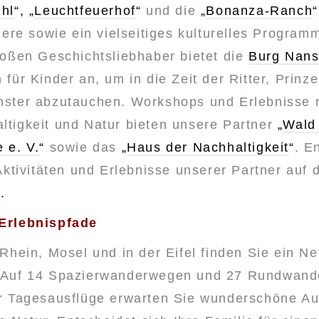
hl
“, „
Leuchtfeuerhof
“
und die
„
Bonanza-Ranch
iere sowie ein vielseitiges kulturelles Programm
roßen Geschichtsliebhaber bietet die
Burg Nans
für Kinder an, um in die Zeit der Ritter, Prinz
ster abzutauchen. Workshops und Erlebnisse 
tigkeit und Natur bieten unsere Partner
„
Wald
 e. V.
“
sowie das
„
Haus der Nachhaltigkeit
“
. E
Aktivitäten und Erlebnisse unserer Partner auf 
e
.
Erlebnispfade
Rhein, Mosel und in der Eifel finden Sie ein Ne
 Auf 14 Spazierwanderwegen und 27 Rundwand
r Tagesausflüge erwarten Sie wunderschöne Au