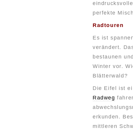
eindrucksvolle
perfekte Misc
Radtouren
Es ist spanne
verändert. Da
bestaunen und
Winter vor. W
Blätterwald?
Die Eifel ist 
Radweg
fahren
abwechslungsr
erkunden. Be
mittleren Schw