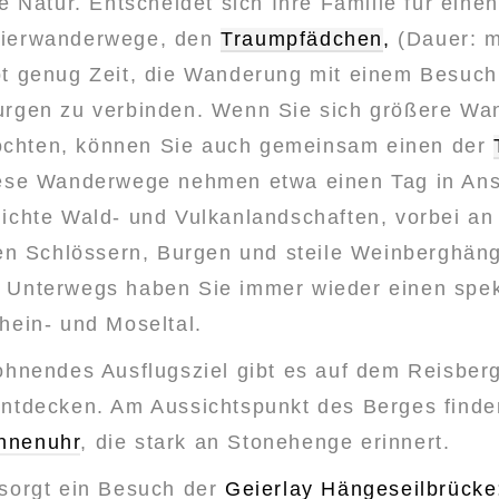
ie Natur. Entscheidet sich Ihre Familie für eine
ierwanderwege, den
Traumpfädchen
,
(Dauer: 
bt genug Zeit, die Wanderung mit einem Besuch 
urgen zu verbinden. Wenn Sie sich größere W
chten, können Sie auch gemeinsam einen der
iese Wanderwege nehmen etwa einen Tag in An
dichte Wald- und Vulkanlandschaften, vorbei an
chen Schlössern, Burgen und steile Weinberghän
 Unterwegs haben Sie immer wieder einen spe
hein- und Moseltal.
ohnendes Ausflugsziel gibt es auf dem Reisberg
entdecken. Am Aussichtspunkt des Berges finde
nnenuhr
, die stark an Stonehenge erinnert.
 sorgt ein Besuch der
Geierlay Hängeseilbrücke