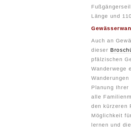
Fußgängerseil
Länge und 110
Gewässerwan
Auch an Gewäs
dieser
Brosch
pfälzischen G
Wanderwege en
Wanderungen s
Planung Ihrer
alle Familien
den kürzeren 
Möglichkeit fü
lernen und di