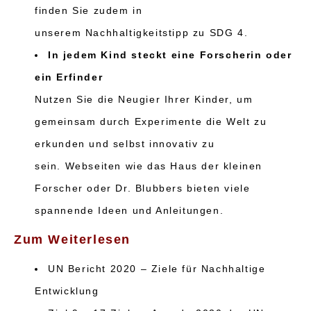
finden Sie zudem in
unserem
Nachhaltigkeitstipp
zu SDG 4.
In jedem Kind steckt eine Forscherin oder
ein E
rfinder
Nutzen
S
ie die Neugier
I
hrer
Kinder,
um
gemeinsam durch
Experimente die Welt zu
erkunden und selbst innovativ zu
sein.
Webseiten wie d
as
Haus der kleinen
Forscher
oder
Dr.
Blubbers
bieten viele
spannende Ideen und Anleitungen.
Zum Weiterlesen
UN Bericht 2020 – Ziele für Nachhaltige
Entwicklung